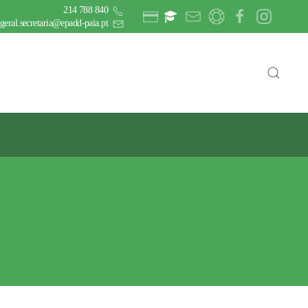
214 788 840
geral.secretaria@epadd-paia.pt