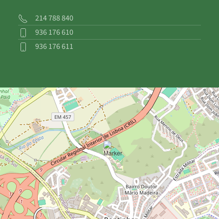
214 788 840
936 176 610
936 176 611