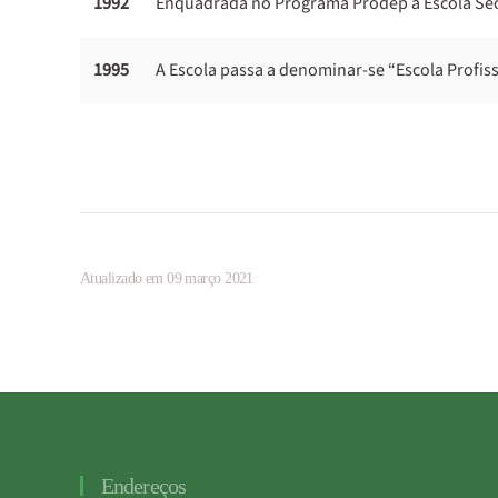
1992
Enquadrada no Programa Prodep a Escola Secun
1995
A Escola passa a denominar-se “Escola Profissio
Atualizado em 09 março 2021
Endereços