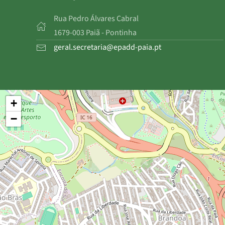
Rua Pedro Álvares Cabral
1679-003 Paiã - Pontinha
geral.secretaria@epadd-paia.pt
+
−