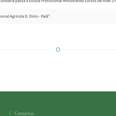
dária passa a Escola Profissional ministrando cursos de nível 3 na
nal Agrícola D. Dinis - Paiã”.
Contactos