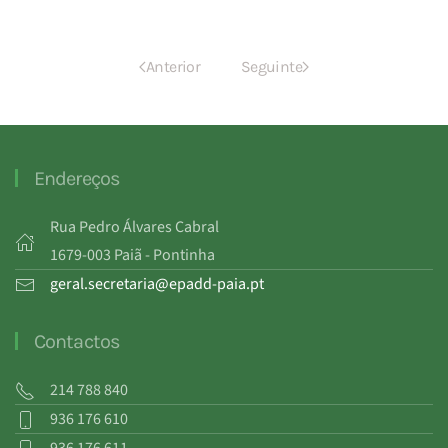
Anterior
Seguinte
Endereços
Rua Pedro Álvares Cabral
1679-003 Paiã - Pontinha
geral.secretaria@epadd-paia.pt
Contactos
214 788 840
936 176 610