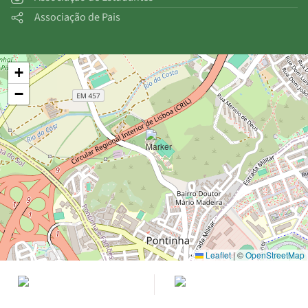
Associação de Pais
+
−
Leaflet
|
©
OpenStreetMap