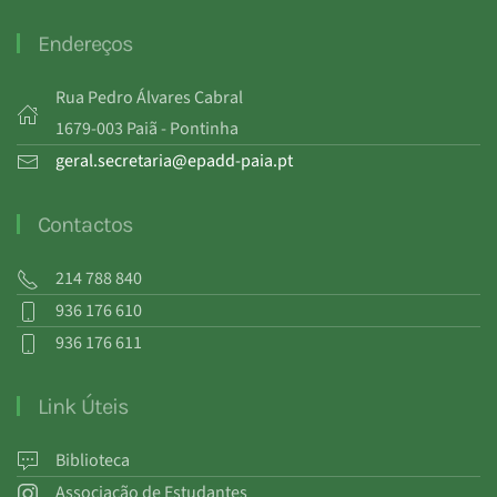
Endereços
Rua Pedro Álvares Cabral
1679-003 Paiã - Pontinha
geral.secretaria@epadd-paia.pt
Contactos
214 788 840
936 176 610
936 176 611
Link Úteis
Biblioteca
Associação de Estudantes